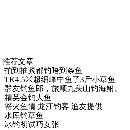
推荐文章
拍到抽紧都钓唔到条鱼
TK4.5米超细峰中鱼了3斤小草鱼
群友钓鱼郎，旅顺九头山钓海鲋。
精英会钓大鱼
篝火鱼情 龙江钓客 渔友提供
水库钓草鱼
冰钓初试巧女张