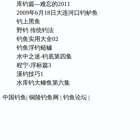
库钓篇---难忘的2011
2009年6月18日大连河口钓鲈鱼
钓上黑鱼
野钓 传统钓法
钓鱼实用大全02
钓鱼浮钓鲢鳙
水中之迷-钓底第四集
程宁-浮标篇3
溪钓技巧1
水库钓大鲫鱼第六集
中国钓鱼
|
铜陵钓鱼网
|
钓鱼论坛
|