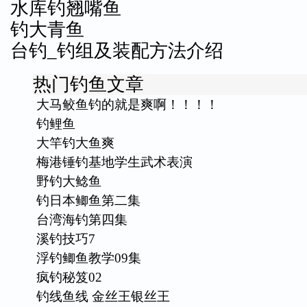
水库钓翘嘴鱼
钓大青鱼
台钓_钓组及装配方法介绍
热门钓鱼文章
大马鲛鱼钓的就是爽啊！！！！
钓鲤鱼
大竿钓大鱼爽
梅港锤钓基地学生武术表演
野钓大鲶鱼
钓日本鲫鱼第二集
台湾海钓第四集
溪钓技巧7
浮钓鲫鱼教学09集
疯钓秘笈02
钓线鱼线 金丝王银丝王