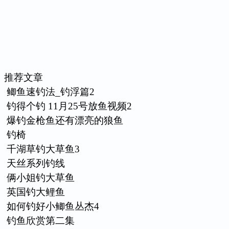
推荐文章
鲫鱼速钓法_钓浮篇2
钓得个钓 11月25号放鱼视频2
爆钓金枪鱼还有漂亮的狼鱼
钓椅
千湖草钓大草鱼3
天丝系列钓线
俩小姐钓大草鱼
英国钓大鲤鱼
如何钓好小鲫鱼丛杰4
钓鱼欣赏第二集