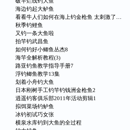
破竿烂线钓大鱼
海边钓起大鲈鱼
看看牛人们如何在海上钓金枪鱼 太刺激了…
秋季钓鲤鱼
又钓一条大鱼啦
拍竿钓武昌鱼
如何钓好小鲫鱼丛杰8
海竿全解析教程(3)
路亚钓鱼教学指导手册7
浮钓鲫鱼教学13集
划着小舟钓大鱼
日本刚树手工钓竿钓钱洲金枪鱼2
逍遥钓客俱乐部2011年活动剪辑1
拟饵菜场钓鲈鱼
冰钓初试巧女张
横泉水库钓到大鱼的全过程