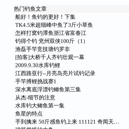
热门钓鱼文章
船好！鱼钓的更好！下集
TK4.5米超细峰中鱼了3斤小草鱼
怎样打窝钓潭鱼浙江省富春江
钓得个钓 兖州双侠100斤（1）
渔磊手竿竞技塘钓罗非
[拍客]大桥千人齐钓壮观一幕
2009.9.30水库钓鲤
江西路亚行--月亮岛亮片试钓记录
手竿搏鲤挑战赛1
深水离底浮漂钓鲫鱼第三集
从杰-细节的注意
水库钓大鲫鱼第一集
鱼星的特点
手到擒来 50斤感鱼钓上来 111121 奇闻天…