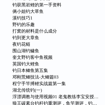
钓获黑岩鲤的第一手资料
俩小姐钓大草鱼
溪钓技巧1
野钓的乐趣
打窝的材料是什么成分
钓到更大章鱼
夜钓花鲢
围山湖钓鳙鱼
奎文野钓客中鱼视频
英国钓大鲤鱼
钓日本鲫鱼第五集
邓刚荒鲫技法-大鲫篇03
程宁手竿搏鲤实战篇第一集
湖北传统钓(一)
浮漂调教与使用视频01 老鬼教练李宝安授…
狼王碳素台钓杆钓重测评，鱼竿测评，钓…