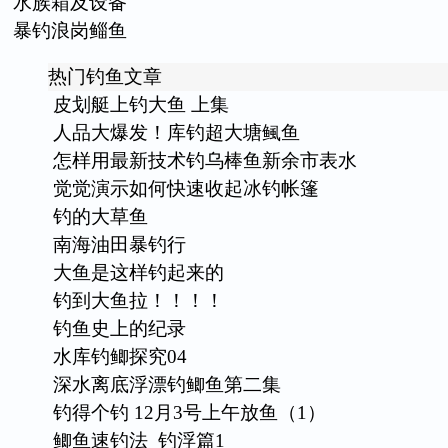
水族箱及设备
暴钓浪岗鲻鱼
热门钓鱼文章
皮划艇上钓大鱼 上集
人品大爆发！库钓超大塘鲺鱼
怎样用最新技术钓乌棒鱼新余市表水
觉觉演示如何快速收起冰钓帐篷
钓的大草鱼
南海油田暴钓行
大鱼是这样钓起来的
钓到大鱼拉！！！！
钓鱼史上的纪录
水库钓鲫探究04
深水离底浮漂钓鲫鱼第二集
钓得个钓 12月3号上午放鱼（1）
鲫鱼速钓法_钓浮篇1