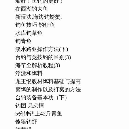
船好！鱼钓的更好！
在西湖钓大鱼
新玩法,海边钓螃蟹.
钓鱼技巧 钓鲤鱼
水库钓草鱼
钓青鱼
淡水路亚操作方法(下)
台钓与竞技钓的区别(3)
海竿全解析教程(3)
浮漂和饵料
龙王恨教材饵料基础与提高
窝饵的制作以及打窝的方法
台钓装备基本功（下）
钓团 兄弟情
5分钟钓上42斤青鱼
傻狼钓虾