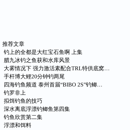
推荐文章
钓上的全都是大红宝石鱼啊 上集
腊九冰钓之鱼获和水库风景
大雾情况下 强力激活素配合TRL特供底窝…
手杆博大鲤20分钟钓两尾
四海钓鱼频道 泰州首届“BIBO 2S”钓鲫…
钓罗非上
拟饵钓鱼的技巧
深水离底浮漂钓鲫鱼第四集
钓鱼欣赏第二集
浮漂和饵料