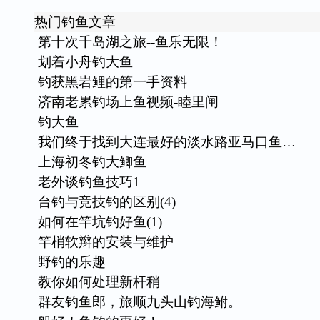
热门钓鱼文章
第十次千岛湖之旅--鱼乐无限！
划着小舟钓大鱼
钓获黑岩鲤的第一手资料
济南老累钓场上鱼视频-睦里闸
钓大鱼
我们终于找到大连最好的淡水路亚马口鱼…
上海初冬钓大鲫鱼
老外谈钓鱼技巧1
台钓与竞技钓的区别(4)
如何在竿坑钓好鱼(1)
竿梢软辫的安装与维护
野钓的乐趣
教你如何处理新杆稍
群友钓鱼郎，旅顺九头山钓海鲋。