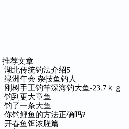
推荐文章
湖北传统钓法介绍5
绿洲年会 杂技鱼钓人
刚树手工钓竿深海钓大鱼-23.7ｋｇ
钓到更大章鱼
钓了一条大鱼
你钓鲤鱼的方法正确吗?
开春鱼饵浓腥篇