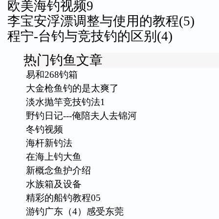
欧美海钓视频9
李宝安浮漂调整与使用的教程(5)
程宁-台钓与竞技钓的区别(4)
热门钓鱼文章
易和268钓箱
大金枪鱼钓的是太爽了
淡水抛竿竞技钓法1
野钓日记---俺陪夫人去锦河
冬钓视频
海杆新钓法
在海上钓大鱼
新概念鱼护介绍
水族箱及设备
精彩的船钓教程05
游钓广东（4）感受东莞