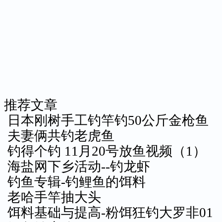
推荐文章
日本刚树手工钓竿钓50公斤金枪鱼
夫妻俩共钓老虎鱼
钓得个钓 11月20号放鱼视频（1）
海盐网下乡活动--钓龙虾
钓鱼专辑-钓鲤鱼的饵料
老哈手竿抽大头
饵料基础与提高-粉饵狂钓大罗非01