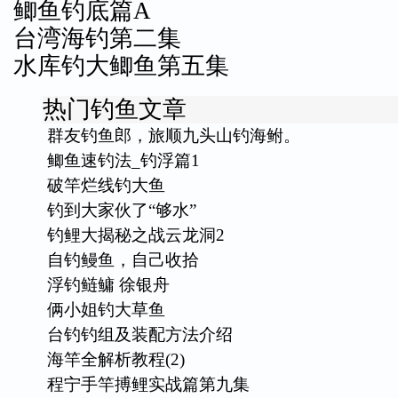
鲫鱼钓底篇A
台湾海钓第二集
水库钓大鲫鱼第五集
热门钓鱼文章
群友钓鱼郎，旅顺九头山钓海鲋。
鲫鱼速钓法_钓浮篇1
破竿烂线钓大鱼
钓到大家伙了“够水”
钓鲤大揭秘之战云龙洞2
自钓鳗鱼，自己收拾
浮钓鲢鳙 徐银舟
俩小姐钓大草鱼
台钓钓组及装配方法介绍
海竿全解析教程(2)
程宁手竿搏鲤实战篇第九集