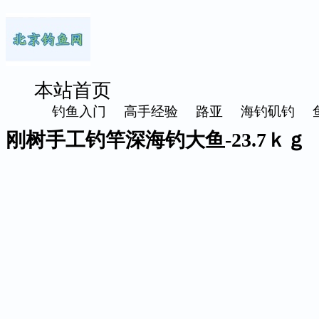
本站首页
钓鱼入门
高手经验
路亚
海钓矶钓
刚树手工钓竿深海钓大鱼-23.7ｋｇ