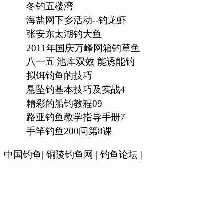
冬钓五楼湾
海盐网下乡活动--钓龙虾
张安东太湖钓大鱼
2011年国庆万峰网箱钓草鱼
八一五 池库双效 能诱能钓
拟饵钓鱼的技巧
悬坠钓基本技巧及实战4
精彩的船钓教程09
路亚钓鱼教学指导手册7
手竿钓鱼200问第8课
中国钓鱼
|
铜陵钓鱼网
|
钓鱼论坛
|