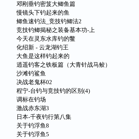
邓刚垂钓密笈大鲫鱼篇
慢镜头下钓起来的鱼
鲫鱼速钓法_竞技钓鲫法2
竞技钓鲫揭秘之装备基本功-上
今天在灵东水库钓的鳖
化绍新 - 云龙湖钓王
大鱼是这样钓起来的
逍遥钓客之铁板篇（大青针战马鲛）
沙滩钓鲨鱼
决战老鬼杯02
程宁-台钓与竞技钓的区别(4)
调标在钓场
激战赤东湖3
日本-千夜钓行第八集
关于钓浮鱼8
关于钓浮鱼5