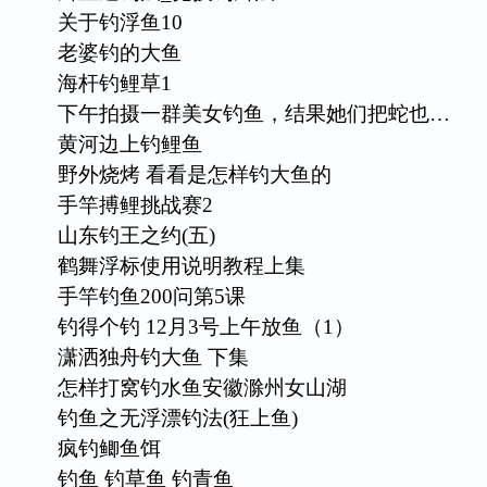
关于钓浮鱼10
老婆钓的大鱼
海杆钓鲤草1
下午拍摄一群美女钓鱼，结果她们把蛇也…
黄河边上钓鲤鱼
野外烧烤 看看是怎样钓大鱼的
手竿搏鲤挑战赛2
山东钓王之约(五)
鹤舞浮标使用说明教程上集
手竿钓鱼200问第5课
钓得个钓 12月3号上午放鱼（1）
潇洒独舟钓大鱼 下集
怎样打窝钓水鱼安徽滁州女山湖
钓鱼之无浮漂钓法(狂上鱼)
疯钓鲫鱼饵
钓鱼 钓草鱼 钓青鱼