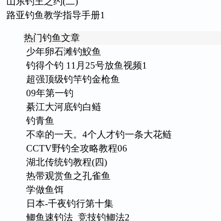
山东钓王之约(二)
路亚钓鱼教学指导手册1
热门钓鱼文章
少年卵石滩钓鮫鱼
钓得个钓 11月25号放鱼视频1
超强顶级钓竿钓金枪鱼
09年第一钓
綦江大河底钓白鲢
钓青鱼
不幸的一天。4个人才钓一条大花鲢
CCTV野钓全攻略教程06
湖北传统钓教程(四)
热带观赏鱼之孔雀鱼
学做鱼饵
日本-千夜钓行第十集
鲫鱼速钓法_竞技钓鲫法2