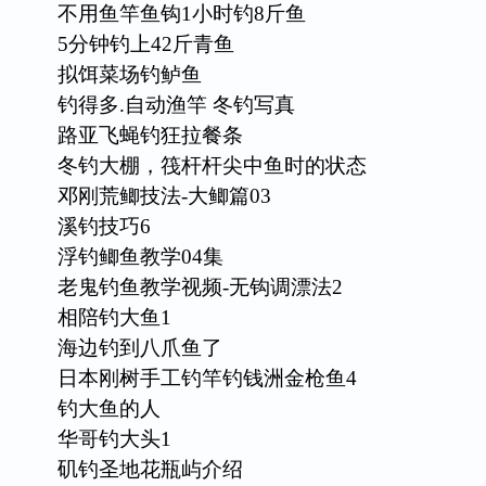
不用鱼竿鱼钩1小时钓8斤鱼
5分钟钓上42斤青鱼
拟饵菜场钓鲈鱼
钓得多.自动渔竿 冬钓写真
路亚飞蝇钓狂拉餐条
冬钓大棚，筏杆杆尖中鱼时的状态
邓刚荒鲫技法-大鲫篇03
溪钓技巧6
浮钓鲫鱼教学04集
老鬼钓鱼教学视频-无钩调漂法2
相陪钓大鱼1
海边钓到八爪鱼了
日本刚树手工钓竿钓钱洲金枪鱼4
钓大鱼的人
华哥钓大头1
矶钓圣地花瓶屿介绍