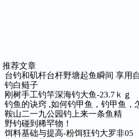
推荐文章
台钓和矶杆台杆野塘起鱼瞬间 享用
钓白鲢子
刚树手工钓竿深海钓大鱼-23.7ｋｇ
钓鱼的诀窍 ,如何钓甲鱼，钓甲鱼，
鞍山二一九公园钓上来一条鱼精
野钓碰到稀罕物！
饵料基础与提高-粉饵狂钓大罗非05