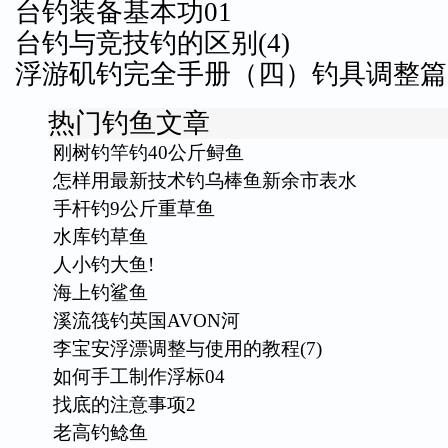
台钓装备基本功01
台钓与竞技钓的区别(4)
浮游矶钓完全手册（四）钓具调整篇
热门钓鱼文章
刚树钓竿钓40公斤鲟鱼
怎样用最新技术钓乌棒鱼新余市表水
手杆钓9公斤重草鱼
水库钓草鱼
人小钓大鱼!
海上钓鲨鱼
溪流筏钓英国AVON河
李宝安浮漂调整与使用的教程(7)
如何手工制作浮标04
找底的注意事项2
老高钓鲶鱼