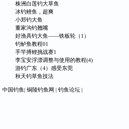
株洲白莲钓大草鱼
冰钓鲤鱼，超爽
小郑钓大鱼
董家沟钓翘嘴
好渔具钓大鱼——铁板轮（1）
钓鲈鱼教程01
手竿搏鲤挑战赛1
李宝安浮漂调整与使用的教程(4)
游钓广东（4）感受东莞
秋天钓草鱼技法
中国钓鱼
|
铜陵钓鱼网
|
钓鱼论坛
|