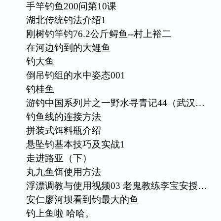
手竿钓鱼200问第10课
湖北传统钓法介绍1
刚树钓竿钓76.2公斤鲟鱼--村上裕二
在河边钓到的大鲤鱼
钓大鱼
倒吊钓组的水中姿态001
钓桂鱼
游钓中国系列片之一野水寻青记44（武汉…
钓鱼线的连接方法
拼装式饵料瓶介绍
悬坠钓基本技巧及实战1
走进路亚（下）
丸九鱼饵使用方法
浮漂调教与使用视频03 老鬼教练李宝安授…
安仁廖河坝看到钓最大的鱼
钓上鱼啦 哈哈。