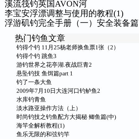
溪流筏钓英国AVON河
李宝安浮漂调整与使用的教程(1)
浮游矶钓完全手册（一）安全装备篇
热门钓鱼文章
钓得个钓 11月25杨老师换鱼票1张（2）
钓得个钓 跳鱼3
游钓世界之花亭湖.夜战巨青2
悬坠钓技 鱼饵篇part 1
钓了一条大鱼
2009年7月10日大连河口钓鲈鱼2
水库钓青鱼
淡水路亚操作方法（上）
时尚钓技之钓鱼配方大揭秘 鲫鱼篇(中)
海竿全解析教程(1)
鱼乐无限的和弦钓竿