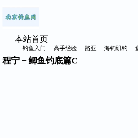
本站首页
钓鱼入门
高手经验
路亚
海钓矶钓
程宁－鲫鱼钓底篇C