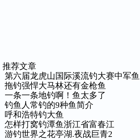
推荐文章
第六届龙虎山国际溪流钓大赛中军鱼
拖钓强悍大马林还有金枪鱼
一条一条地钓啊！鱼太多了
钓鱼人常钓的9种鱼简介
呼和浩特钓大鱼
怎样打窝钓潭鱼浙江省富春江
游钓世界之花亭湖.夜战巨青2