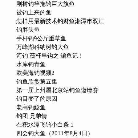
刚树钓竿拖钓巨大旗鱼
被钓上来的鱼
怎样用最新技术钓财鱼湘潭市双江
钓胖头鱼
手杆钓9公斤重草鱼
万峰湖科纳树钓大鱼
河钓 茷杆串钩之 鳊鱼记！
水库钓青鱼
欧美海钓视频2
钓鱼欣赏第五集
第一届上州屋北京站钓鱼邀请赛
钓目变了的原因
老高钓鲶鱼
钓团 兄弟情
在积水潭飞钓小白条 1
四会钓大鱼（2011年8月4日）