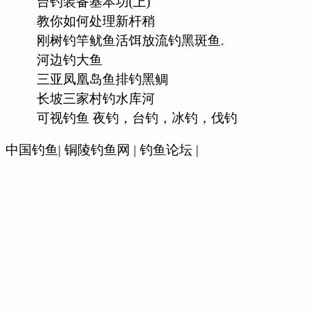
台钓装备基本功(上)
教你如何处理新杆稍
刚树钓竿鱿鱼活饵放流钓黑斑鱼.
河边钓大鱼
三亚凤凰岛鱼排钓黑鲷
长坡三家村钓水库河
可视钓鱼 夜钓，台钓，冰钓，伐钓
中国钓鱼
|
铜陵钓鱼网
|
钓鱼论坛
|