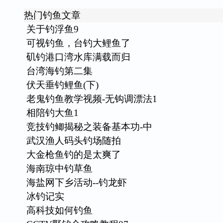
热门钓鱼文章
关于钓浮鱼9
可视钓鱼，台钓大鲤鱼了
矶钓港口湾水库满载而归
台湾海钓第二集
伏天垂钓鲤鱼(下)
老鬼钓鱼教学视频-无钩调漂法1
相陪钓大鱼1
竞技钓鲫揭秘之装备基本功-中
武汉渔人码头钓场随拍
大金枪鱼钓的是太爽了
海南琼中钓草鱼
海盐网下乡活动--钓龙虾
冰钓记实
高科技如何钓鱼