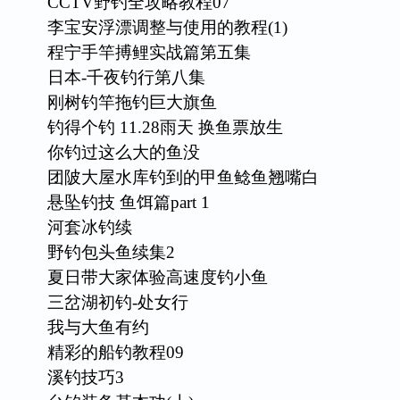
CCTV野钓全攻略教程07
李宝安浮漂调整与使用的教程(1)
程宁手竿搏鲤实战篇第五集
日本-千夜钓行第八集
刚树钓竿拖钓巨大旗鱼
钓得个钓 11.28雨天 换鱼票放生
你钓过这么大的鱼没
团陂大屋水库钓到的甲鱼鲶鱼翘嘴白
悬坠钓技 鱼饵篇part 1
河套冰钓续
野钓包头鱼续集2
夏日带大家体验高速度钓小鱼
三岔湖初钓-处女行
我与大鱼有约
精彩的船钓教程09
溪钓技巧3