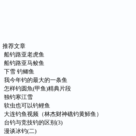
推荐文章
船钓路亚老虎鱼
船钓路亚马鲛鱼
下雪 钓鲫鱼
我今年钓的最大的一条鱼
怎样钓圆魚(甲鱼)精典片段
独钓寒江雪
软虫也可以钓鲤鱼
大连钓鱼视频（林杰财神礁钓黄魳鱼）
台钓与竞技钓的区别(3)
漫谈冰钓(二)